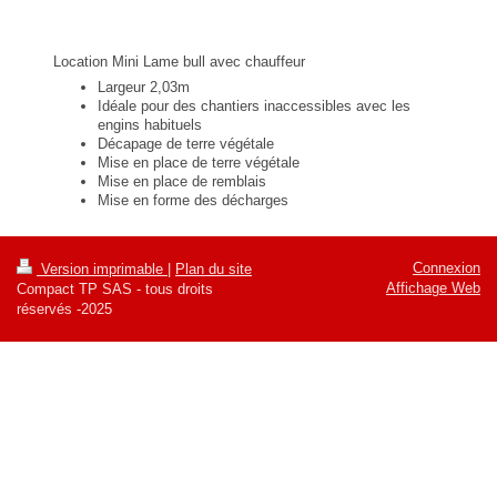
Location Mini Lame bull avec chauffeur
Largeur 2,03m
Idéale pour des chantiers inaccessibles avec les
engins habituels
Décapage de terre végétale
Mise en place de terre végétale
Mise en place de remblais
Mise en forme des décharges
Connexion
Version imprimable
|
Plan du site
Affichage Web
Compact TP SAS - tous droits
réservés -2025